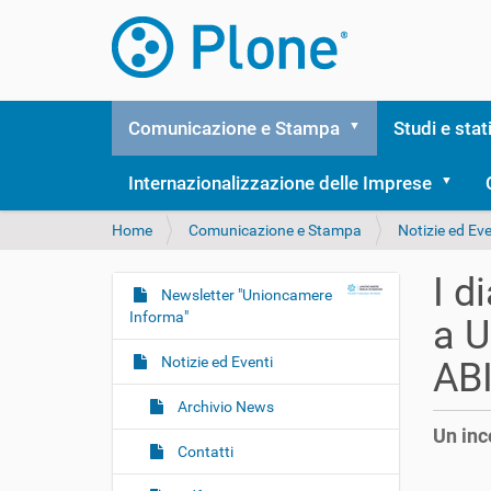
Comunicazione e Stampa
Studi e stat
Internazionalizzazione delle Imprese
T
Home
Comunicazione e Stampa
Notizie ed Eve
u
s
I d
e
Newsletter "Unioncamere
N
i
Informa"
a U
a
q
v
u
Notizie ed Eventi
ABI
i
i
:
g
Archivio News
Un inc
a
Contatti
z