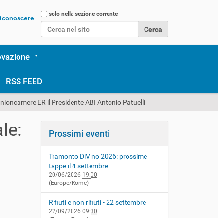
Cerca nel sito
solo nella sezione corrente
 riconoscere
Ricerca avanzata…
ovazione
RSS FEED
 Unioncamere ER il Presidente ABI Antonio Patuelli
le:
Prossimi eventi
e
Tramonto DiVino 2026: prossime
tappe il 4 settembre
20/06/2026
19:00
(Europe/Rome)
Rifiuti e non rifiuti - 22 settembre
22/09/2026
09:30