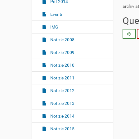
i
Pdf 2014
archiviat
o
Eventi
n
Ques
e
IMG
Si
Notizie 2008
Notizie 2009
Notizie 2010
Notizie 2011
Notizie 2012
Notizie 2013
Notizie 2014
Notizie 2015