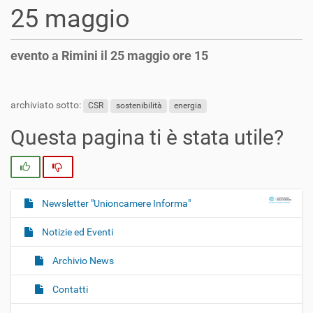
25 maggio
evento a Rimini il 25 maggio ore 15
archiviato sotto:
CSR
sostenibilità
energia
Questa pagina ti è stata utile?
Si
No
Newsletter "Unioncamere Informa"
N
a
Notizie ed Eventi
v
i
Archivio News
g
Contatti
a
z