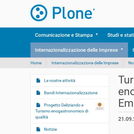
Comunicazione e Stampa
Studi e stat
Internazionalizzazione delle Imprese
T
Home
Internazionalizzazione delle Imprese
Not
u
s
Tu
e
Le nostre attività
N
i
en
a
q
Bandi Internazionalizzazione
v
u
Em
i
i
Progetto Deliziando e
:
g
Turismo enogastronomico di
qualità
21.09.
a
z
Notizie