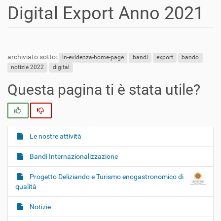
Digital Export Anno 2021
archiviato sotto:
in-evidenza-home-page
bandi
export
bando
notizie 2022
digital
Questa pagina ti è stata utile?
Si
No
Le nostre attività
N
a
Bandi Internazionalizzazione
v
i
Progetto Deliziando e Turismo enogastronomico di
g
qualità
a
Notizie
z