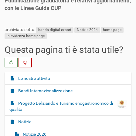
Pubblicazione graduatoria e relativi aggiornamenti,
con le Linee Guida CUP
archiviato sotto:
bando digital export
Notizie 2024
home-page
in-evidenza-home-page
Questa pagina ti è stata utile?
Si
No
Le nostre attività
N
a
Bandi Internazionalizzazione
v
i
Progetto Deliziando e Turismo enogastronomico di
g
qualità
a
Notizie
z
i
Notizie 2026