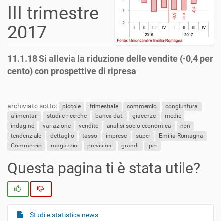
III trimestre
2017
11.1.18 Si allevia la riduzione delle vendite (-0,4 per
cento) con prospettive di ripresa
archiviato sotto:
piccole
trimestrale
commercio
congiuntura
alimentari
studi-e-ricerche
banca-dati
giacenze
medie
indagine
variazione
vendite
analisi-socio-economica
non
tendenziale
dettaglio
tasso
imprese
super
Emilia-Romagna
Commercio
magazzini
previsioni
grandi
iper
Questa pagina ti è stata utile?
Si
No
Studi e statistica news
N