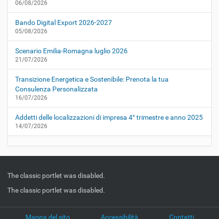
06/08/2026
Bando Digital Export 2026-2027
05/08/2026
Scenario Emilia-Romagna luglio 2026
21/07/2026
Transizione Energetica e Sostenibile: Prenota la tua
Consulenza Personalizzata
16/07/2026
Addetti delle localizzazioni di impresa 4° trimestre e anno 2025
14/07/2026
The classic portlet was disabled.
The classic portlet was disabled.
Mappa del sito
Accessibilità
Contatti