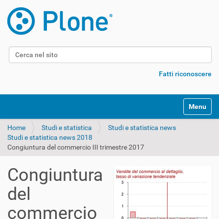
Cerca nel sito
Ricerca avanzata…
Fatti riconoscere
Alterna l
Home
Studi e statistica
Studi e statistica news
Studi e statistica news 2018
Congiuntura del commercio III trimestre 2017
Congiuntura
del
commercio