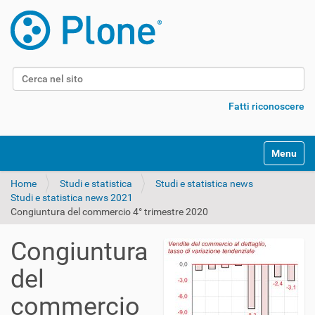
Cerca nel sito
Ricerca avanzata…
Fatti riconoscere
Alterna l
Home
Studi e statistica
Studi e statistica news
Studi e statistica news 2021
Congiuntura del commercio 4° trimestre 2020
Congiuntura
del
commercio