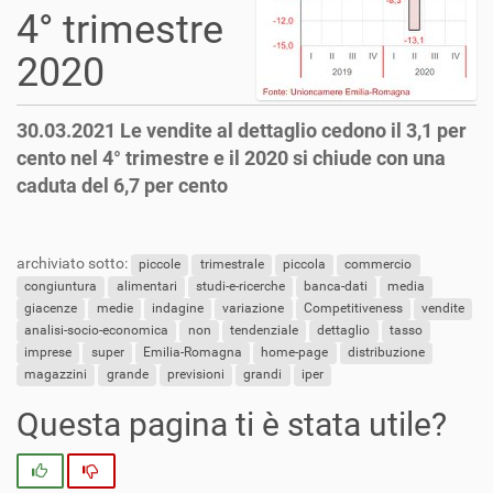
4° trimestre
2020
30.03.2021 Le vendite al dettaglio cedono il 3,1 per
cento nel 4° trimestre e il 2020 si chiude con una
caduta del 6,7 per cento
archiviato sotto:
piccole
trimestrale
piccola
commercio
congiuntura
alimentari
studi-e-ricerche
banca-dati
media
giacenze
medie
indagine
variazione
Competitiveness
vendite
analisi-socio-economica
non
tendenziale
dettaglio
tasso
imprese
super
Emilia-Romagna
home-page
distribuzione
magazzini
grande
previsioni
grandi
iper
Questa pagina ti è stata utile?
Si
No