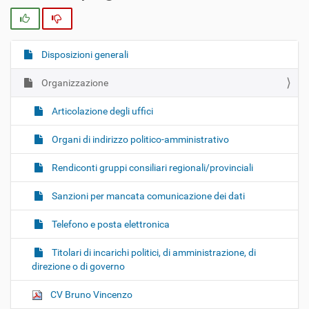
Si
No
Disposizioni generali
N
a
Organizzazione
v
i
Articolazione degli uffici
g
Organi di indirizzo politico-amministrativo
a
z
Rendiconti gruppi consiliari regionali/provinciali
i
o
Sanzioni per mancata comunicazione dei dati
n
Telefono e posta elettronica
e
Titolari di incarichi politici, di amministrazione, di
direzione o di governo
CV Bruno Vincenzo