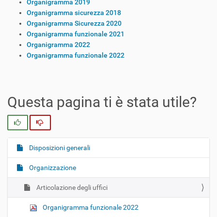
Organigramma 2019
Organigramma sicurezza 2018
Organigramma Sicurezza 2020
Organigramma funzionale 2021
Organigramma 2022
Organigramma funzionale 2022
Questa pagina ti è stata utile?
Si
No
Disposizioni generali
N
a
Organizzazione
v
i
Articolazione degli uffici
g
Organigramma funzionale 2022
a