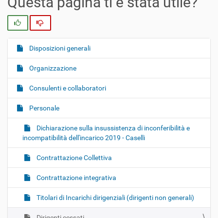
Questa pagina ti è stata utile?
Si
No
Disposizioni generali
N
a
Organizzazione
v
i
Consulenti e collaboratori
g
Personale
a
z
Dichiarazione sulla insussistenza di inconferibilità e
i
incompatibilità dell'incarico 2019 - Caselli
o
Contrattazione Collettiva
n
e
Contrattazione integrativa
Titolari di Incarichi dirigenziali (dirigenti non generali)
Dirigenti cessati