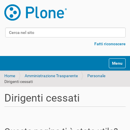
Cerca nel sito
Ricerca avanzata…
Fatti riconoscere
Alterna l
Home
Amministrazione Trasparente
Personale
Dirigenti cessati
Dirigenti cessati