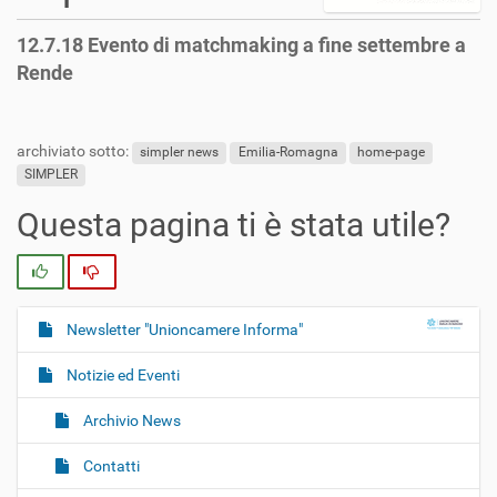
12.7.18 Evento di matchmaking a fine settembre a
Rende
archiviato sotto:
simpler news
Emilia-Romagna
home-page
SIMPLER
Questa pagina ti è stata utile?
Si
No
Newsletter "Unioncamere Informa"
N
a
Notizie ed Eventi
v
i
Archivio News
g
Contatti
a