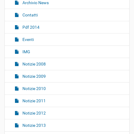
i
Archivio News
g
Contatti
a
z
Pdf 2014
i
o
Eventi
n
IMG
e
Notizie 2008
Notizie 2009
Notizie 2010
Notizie 2011
Notizie 2012
Notizie 2013