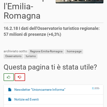
l'Emilia-
Romagna
16.2.18 I dati dell'Osservatorio turistico regionale:
57 milioni di presenze (+6,3%)
archiviato sotto:
Regione Emilia-Romagna
home-page
Osservatorio
turismo
Questa pagina ti è stata utile?
Si
No
Newsletter "Unioncamere Informa"
N
a
Notizie ed Eventi
v