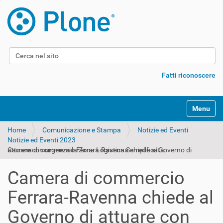
Cerca nel sito
Ricerca avanzata…
Fatti riconoscere
Alterna l
Home
Comunicazione e Stampa
Notizie ed Eventi
Notizie ed Eventi 2023
Camera di commercio Ferrara-Ravenna chiede al Governo di attuare con urgenza la Zona Logistica Semplificata
Camera di commercio
Ferrara-Ravenna chiede al
Governo di attuare con