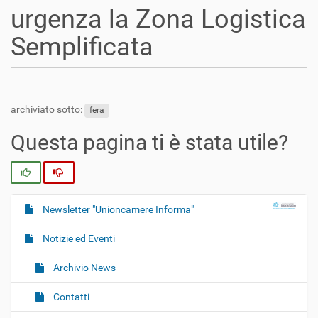
urgenza la Zona Logistica
Semplificata
archiviato sotto:
fera
Questa pagina ti è stata utile?
Si
No
Newsletter "Unioncamere Informa"
N
a
Notizie ed Eventi
v
i
Archivio News
g
Contatti
a