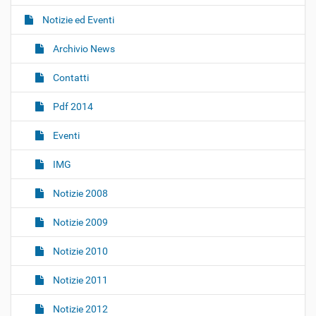
a
Notizie ed Eventi
v
i
Archivio News
g
Contatti
a
z
Pdf 2014
i
o
Eventi
n
IMG
e
Notizie 2008
Notizie 2009
Notizie 2010
Notizie 2011
Notizie 2012