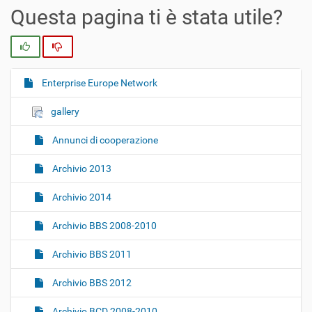
Questa pagina ti è stata utile?
Si
No
Enterprise Europe Network
N
a
gallery
v
i
Annunci di cooperazione
g
Archivio 2013
a
z
Archivio 2014
i
o
Archivio BBS 2008-2010
n
Archivio BBS 2011
e
Archivio BBS 2012
Archivio BCD 2008-2010