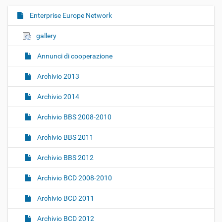
Enterprise Europe Network
N
a
gallery
v
i
Annunci di cooperazione
g
Archivio 2013
a
z
Archivio 2014
i
o
Archivio BBS 2008-2010
n
Archivio BBS 2011
e
Archivio BBS 2012
Archivio BCD 2008-2010
Archivio BCD 2011
Archivio BCD 2012