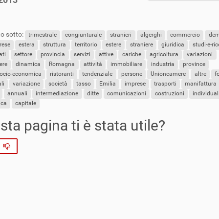
o sotto:
trimestrale
congiunturale
stranieri
algerghi
commercio
dem
rese
estera
struttura
territorio
estere
straniere
giuridica
studi-e-ri
ati
settore
provincia
servizi
attive
cariche
agricoltura
variazioni
ere
dinamica
Romagna
attività
immobiliare
industria
province
socio-economica
ristoranti
tendenziale
persone
Unioncamere
altre
f
li
variazione
società
tasso
Emilia
imprese
trasporti
manifattura
annuali
intermediazione
ditte
comunicazioni
costruzioni
individual
ica
capitale
ta pagina ti è stata utile?
No