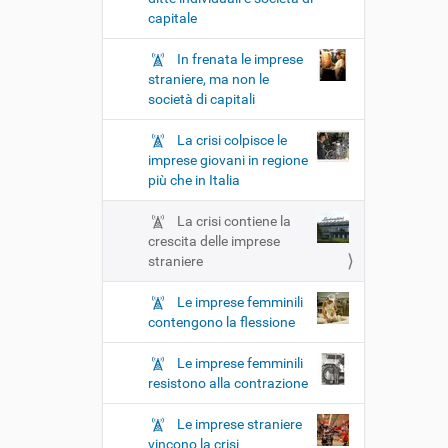
capitale
In frenata le imprese
straniere, ma non le
società di capitali
La crisi colpisce le
imprese giovani in regione
più che in Italia
La crisi contiene la
crescita delle imprese
straniere
Le imprese femminili
contengono la flessione
Le imprese femminili
resistono alla contrazione
Le imprese straniere
vincono la crisi