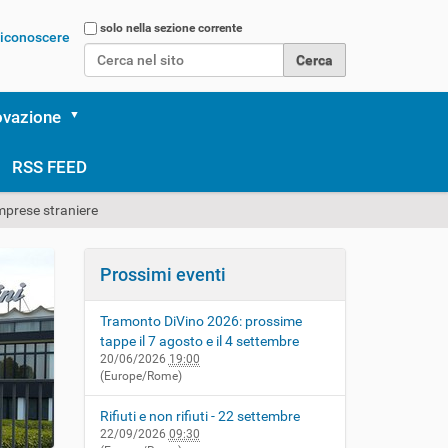
Cerca nel sito
solo nella sezione corrente
 riconoscere
Ricerca avanzata…
ovazione
RSS FEED
imprese straniere
Prossimi eventi
Tramonto DiVino 2026: prossime
tappe il 7 agosto e il 4 settembre
20/06/2026
19:00
(Europe/Rome)
Rifiuti e non rifiuti - 22 settembre
22/09/2026
09:30