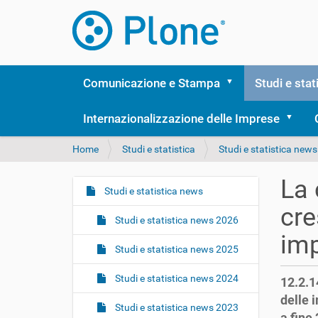
Comunicazione e Stampa
Studi e stat
Internazionalizzazione delle Imprese
T
Home
Studi e statistica
Studi e statistica news
u
s
La 
e
Studi e statistica news
N
i
cre
a
q
Studi e statistica news 2026
v
u
imp
i
i
Studi e statistica news 2025
:
g
Studi e statistica news 2024
12.2.14
a
delle 
z
Studi e statistica news 2023
a fine