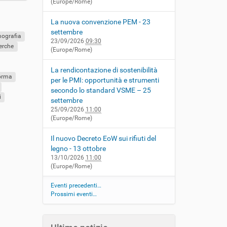
(Europe/Rome)
La nuova convenzione PEM - 23
settembre
ografia
23/09/2026
09:30
cerche
(Europe/Rome)
La rendicontazione di sostenibilità
orma
per le PMI: opportunità e strumenti
secondo lo standard VSME – 25
i
settembre
25/09/2026
11:00
(Europe/Rome)
Il nuovo Decreto EoW sui rifiuti del
legno - 13 ottobre
13/10/2026
11:00
(Europe/Rome)
Eventi precedenti…
Prossimi eventi…