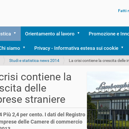
Fatti
istica
Orientamento al lavoro
Promozione e Inn
Chi siamo
Privacy - Informativa estesa sui cookie
Studi e statistica news 2014
La crisi contiene la crescita delle 
crisi contiene la
scita delle
rese straniere
 Più 2,4 per cento. I dati del Registro
imprese delle Camere di commercio
 2013