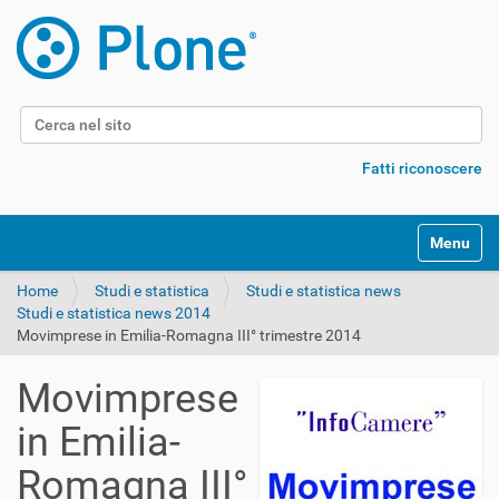
Cerca nel sito
Ricerca avanzata…
Fatti riconoscere
Alterna l
Home
Studi e statistica
Studi e statistica news
Studi e statistica news 2014
Movimprese in Emilia-Romagna III° trimestre 2014
Movimprese
in Emilia-
Romagna III°