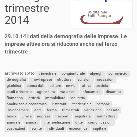
trimestre
2014
29.10.14 I dati della demografia delle imprese. Le
imprese attive ora si riducono anche nel terzo
trimestre
archiviato sotto:
trimestrale
congiunturale
algerghi
commercio
demografia
movimprese
struttura
iscrizioni
cessazioni
giuridica
banca-dati
settore
servizi
attive
società
studi-e-ricerche
agricoltura
variazioni
infocamere
dinamica
Romagna
attività
immobiliare
industria
analisi-socio-economica
ristoranti
tendenziale
persone
Unioncamere
altre
forma
trimestrali
variazione
cessate
tasso
Emilia
imprese
trasporti
registrate
manifattura
annuale
annuali
intermediazione
ditte
comunicazioni
costruzioni
iscritte
individuali
economica
capitale