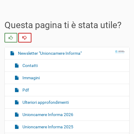
Questa pagina ti è stata utile?
Si
No
Newsletter "Unioncamere Informa"
N
a
Contatti
v
i
Immagini
g
Pdf
a
z
Ulteriori approfondimenti
i
o
Unioncamere Informa 2026
n
Unioncamere Informa 2025
e