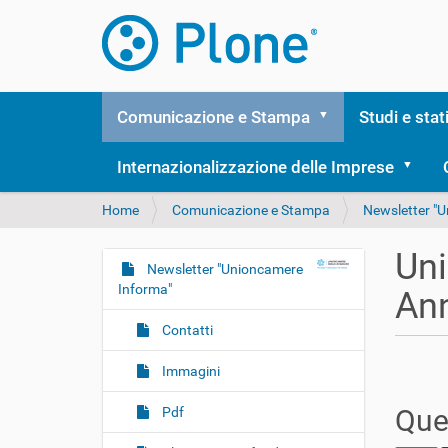
Comunicazione e Stampa
Studi e stat
Internazionalizzazione delle Imprese
T
Home
Comunicazione e Stampa
Newsletter "
u
s
Uni
e
Newsletter "Unioncamere
N
i
Informa"
An
a
q
v
u
Contatti
i
i
:
g
Immagini
a
Ques
Pdf
z