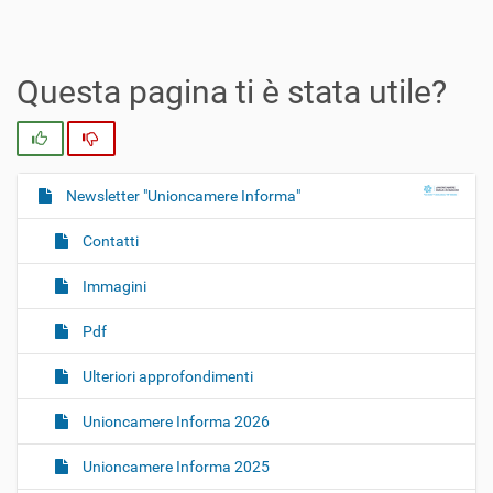
Questa pagina ti è stata utile?
Si
No
Newsletter "Unioncamere Informa"
N
a
Contatti
v
i
Immagini
g
Pdf
a
z
Ulteriori approfondimenti
i
o
Unioncamere Informa 2026
n
Unioncamere Informa 2025
e