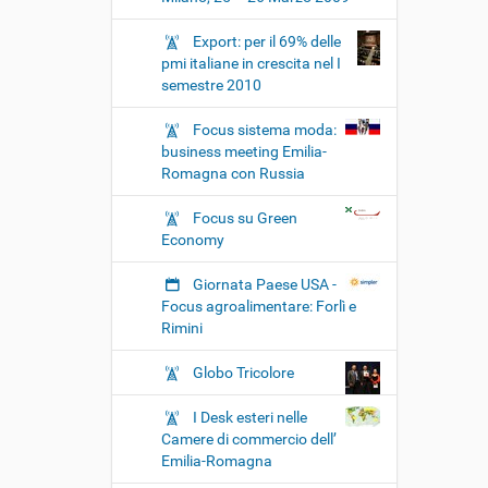
Export: per il 69% delle
pmi italiane in crescita nel I
semestre 2010
Focus sistema moda:
business meeting Emilia-
Romagna con Russia
Focus su Green
Economy
Giornata Paese USA -
Focus agroalimentare: Forlì e
Rimini
Globo Tricolore
I Desk esteri nelle
Camere di commercio dell’
Emilia-Romagna