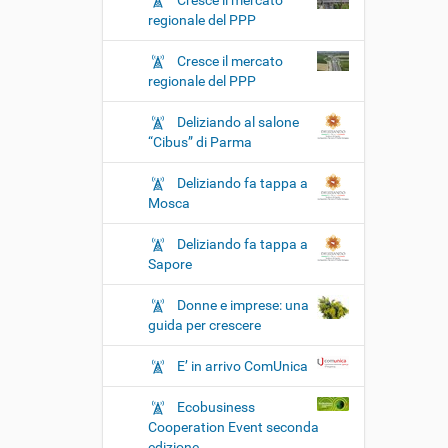
Cresce il mercato
regionale del PPP
Cresce il mercato
regionale del PPP
Deliziando al salone
“Cibus” di Parma
Deliziando fa tappa a
Mosca
Deliziando fa tappa a
Sapore
Donne e imprese: una
guida per crescere
E’ in arrivo ComUnica
Ecobusiness
Cooperation Event seconda
edizione