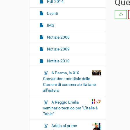
i
Ques
Pdf 2014
o
Eventi
n
Si
e
IMG
Notizie 2008
Notizie 2009
Notizie 2010
A Parma, la XIX
Convention mondiale delle
Camere di commercio italiane
all’estero
A Reggio Emilia
seminario tecnico per "L’Italie à
Table"
Addio al primo