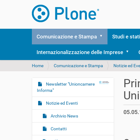
Comunicazione e Stampa
Studi e stat
Internazionalizzazione delle Imprese
T
Home
Comunicazione e Stampa
Notizie ed Eve
u
s
Pri
e
Newsletter "Unioncamere
N
i
Informa"
Uni
a
q
v
u
Notizie ed Eventi
i
i
05.05.
:
g
Archivio News
a
Contatti
z