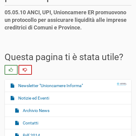
05.05.10 ANCI, UPI, Unioncamere ER promuovono
un protocollo per assicurare liquidità alle imprese
creditrici di Comuni e Province.
Questa pagina ti è stata utile?
Si
No
Newsletter "Unioncamere Informa"
N
a
Notizie ed Eventi
v
i
Archivio News
g
Contatti
a
z
Pdf 2014