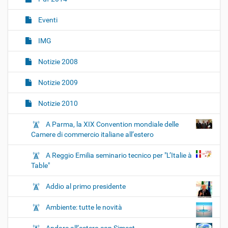
i
o
Eventi
n
IMG
e
Notizie 2008
Notizie 2009
Notizie 2010
A Parma, la XIX Convention mondiale delle
Camere di commercio italiane all’estero
A Reggio Emilia seminario tecnico per "L’Italie à
Table"
Addio al primo presidente
Ambiente: tutte le novità