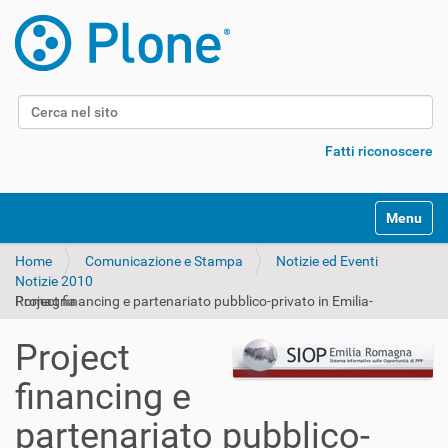
Cerca nel sito
Ricerca avanzata…
Fatti riconoscere
Alterna l
Home
Comunicazione e Stampa
Notizie ed Eventi
Notizie 2010
Project financing e partenariato pubblico-privato in Emilia-Romagna
Project
financing e
partenariato pubblico-