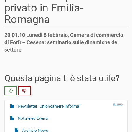
privato in Emilia-
Romagna
20.01.10 Lunedì 8 febbraio, Camera di commercio
di Forlì – Cesena: seminario sulle dinamiche del
settore
Questa pagina ti è stata utile?
Si
No
Newsletter "Unioncamere Informa"
N
a
Notizie ed Eventi
v
i
Archivio News