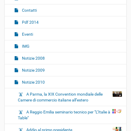
g
Contatti
a
z
Pdf 2014
i
o
Eventi
n
IMG
e
Notizie 2008
Notizie 2009
Notizie 2010
A Parma, la XIX Convention mondiale delle
Camere di commercio italiane all’estero
A Reggio Emilia seminario tecnico per "L’Italie à
Table"
Addio al primo presidente