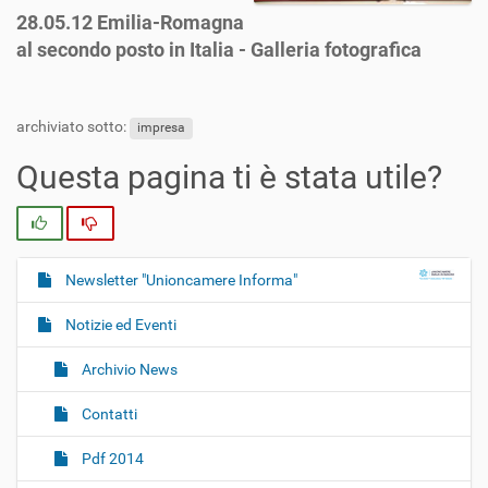
28.05.12 Emilia-Romagna
al secondo posto in Italia - Galleria fotografica
archiviato sotto:
impresa
Questa pagina ti è stata utile?
Si
No
Newsletter "Unioncamere Informa"
N
a
Notizie ed Eventi
v
i
Archivio News
g
Contatti
a
z
Pdf 2014
i