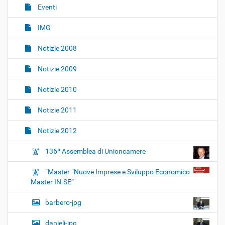
o
Eventi
n
IMG
e
Notizie 2008
Notizie 2009
Notizie 2010
Notizie 2011
Notizie 2012
136ª Assemblea di Unioncamere
“Master “Nuove Imprese e Sviluppo Economico -
Master IN.SE”
barbero-jpg
danieli-jpg