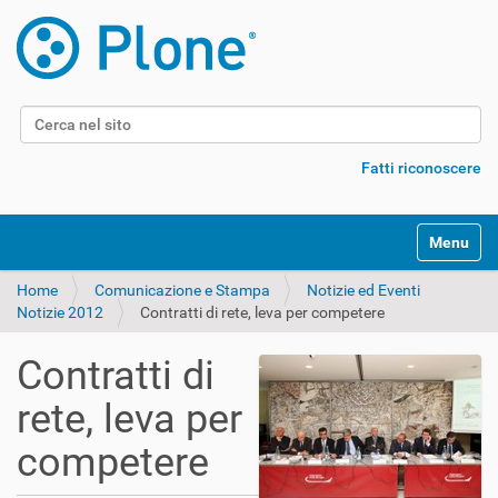
Cerca nel sito
Ricerca avanzata…
Fatti riconoscere
Alterna l
Home
Comunicazione e Stampa
Notizie ed Eventi
Notizie 2012
Contratti di rete, leva per competere
Contratti di
rete, leva per
competere