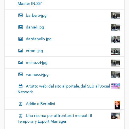
Master IN.SE”
barbero-jpg
danieli-jpg
dardanello-jpg
errani-jpg
menozzi-jpg
vannucci-jpg
A tutto web: dal sito al portale, dal SEO al Social
Network
Addio a Bertolini
Una risorsa per affrontare i mercati: il
Temporary Export Manager