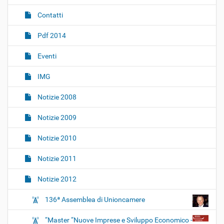
g
Contatti
a
z
Pdf 2014
i
o
Eventi
n
IMG
e
Notizie 2008
Notizie 2009
Notizie 2010
Notizie 2011
Notizie 2012
136ª Assemblea di Unioncamere
“Master “Nuove Imprese e Sviluppo Economico -