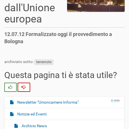
dall'Unione
europea
12.07.12 Formalizzato oggi il provvedimento a
Bologna
archiviato sotto:
terremoto
Questa pagina ti è stata utile?
Si
No
Newsletter "Unioncamere Informa"
N
a
Notizie ed Eventi
v
i
Archivio News