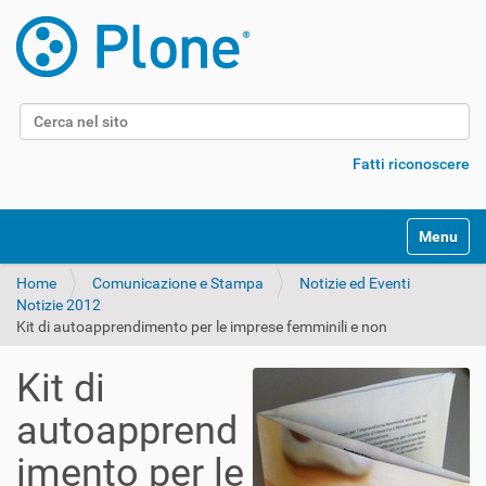
Cerca nel sito
Ricerca avanzata…
Fatti riconoscere
Alterna l
Home
Comunicazione e Stampa
Notizie ed Eventi
Notizie 2012
Kit di autoapprendimento per le imprese femminili e non
Kit di
autoapprend
imento per le