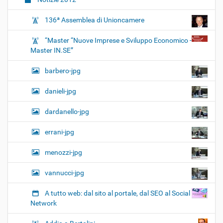
136ª Assemblea di Unioncamere
“Master “Nuove Imprese e Sviluppo Economico -
Master IN.SE”
barbero-jpg
danieli-jpg
dardanello-jpg
errani-jpg
menozzi-jpg
vannucci-jpg
A tutto web: dal sito al portale, dal SEO al Social
Network