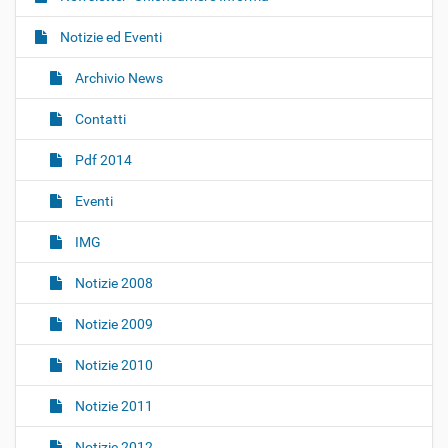
N
a
Notizie ed Eventi
v
i
Archivio News
g
Contatti
a
z
Pdf 2014
i
o
Eventi
n
IMG
e
Notizie 2008
Notizie 2009
Notizie 2010
Notizie 2011
Notizie 2012