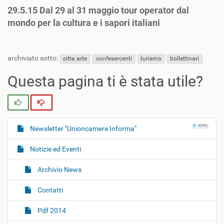
29.5.15 Dal 29 al 31 maggio tour operator dal
mondo per la cultura e i sapori italiani
archiviato sotto:
citta arte
confesercenti
turismo
bollettinari
Questa pagina ti è stata utile?
Si
No
Newsletter "Unioncamere Informa"
N
a
Notizie ed Eventi
v
i
Archivio News
g
Contatti
a
z
Pdf 2014
i