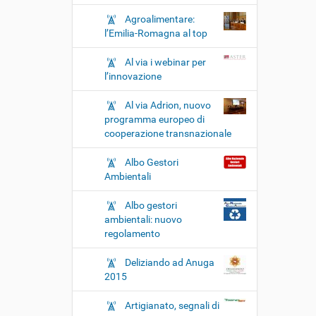
Agroalimentare:
l’Emilia-Romagna al top
Al via i webinar per
l’innovazione
Al via Adrion, nuovo
programma europeo di
cooperazione transnazionale
Albo Gestori
Ambientali
Albo gestori
ambientali: nuovo
regolamento
Deliziando ad Anuga
2015
Artigianato, segnali di