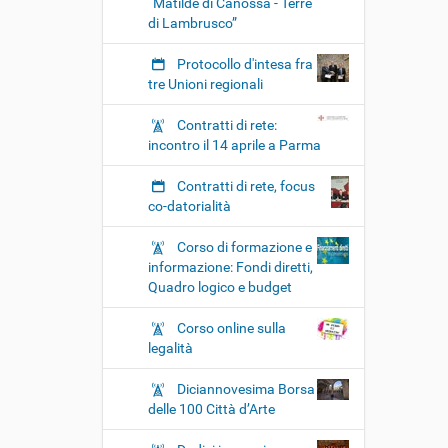
“Matilde di Canossa - Terre
di Lambrusco”
Protocollo d'intesa fra
tre Unioni regionali
Contratti di rete:
incontro il 14 aprile a Parma
Contratti di rete, focus
co-datorialità
Corso di formazione e
informazione: Fondi diretti,
Quadro logico e budget
Corso online sulla
legalità
Diciannovesima Borsa
delle 100 Città d’Arte