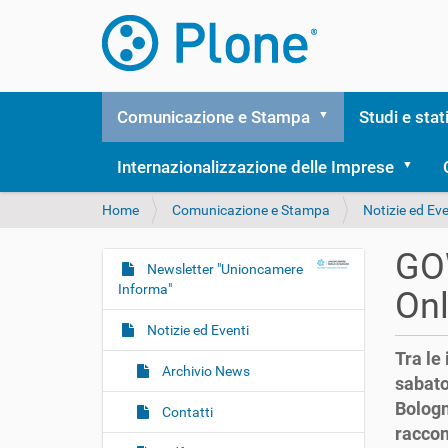
Comunicazione e Stampa
Studi e stat
Internazionalizzazione delle Imprese
T
Home
Comunicazione e Stampa
Notizie ed Eve
u
s
GOW
e
Newsletter "Unioncamere
N
i
Informa"
On
a
q
v
u
Notizie ed Eventi
i
i
Tra le
:
g
Archivio News
sabato
a
Bologn
Contatti
z
raccon