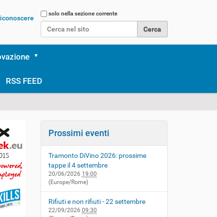
Cerca nel sito
solo nella sezione corrente
 riconoscere
Ricerca avanzata…
ovazione
RSS FEED
Prossimi eventi
Tramonto DiVino 2026: prossime
tappe il 4 settembre
20/06/2026
19:00
(Europe/Rome)
Rifiuti e non rifiuti - 22 settembre
22/09/2026
09:30