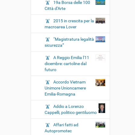
19a Borsa delle 100
Città d’Arte
2015 in crescita per la
macroarea Lover
“Magistratura legalità
sicurezza”
A Reggio Emilia l'11
dicembre: cartoline dal
futuro
Accordo Vietnam
Unimore Unioncamere
Emilia-Romagna
Addio a Lorenzo
Cappelli, politico gentiluomo
Affari fatti ad
Autopromotec