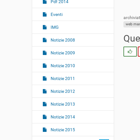
i
Pdf 2014
o
Eventi
n
archiviat
e
web mar
IMG
Ques
Notizie 2008
Si
Notizie 2009
Notizie 2010
Notizie 2011
Notizie 2012
Notizie 2013
Notizie 2014
Notizie 2015