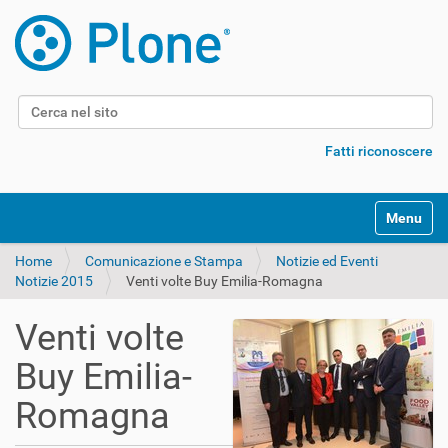
Cerca nel sito
Ricerca avanzata…
Fatti riconoscere
Alterna l
Home
Comunicazione e Stampa
Notizie ed Eventi
Notizie 2015
Venti volte Buy Emilia-Romagna
Venti volte
Buy Emilia-
Romagna