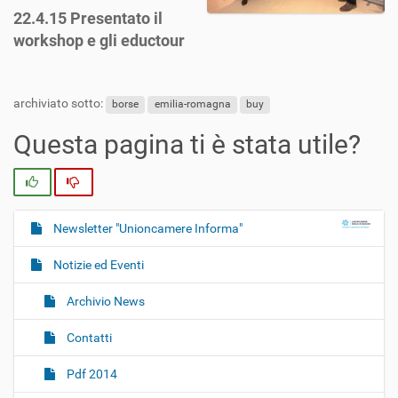
22.4.15 Presentato il
workshop e gli eductour
archiviato sotto:
borse
emilia-romagna
buy
Questa pagina ti è stata utile?
Si
No
Newsletter "Unioncamere Informa"
N
a
Notizie ed Eventi
v
i
Archivio News
g
Contatti
a
z
Pdf 2014
i