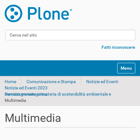
Cerca nel sito
Ricerca avanzata…
Fatti riconoscere
Alterna l
Home
Comunicazione e Stampa
Notizie ed Eventi
Notizie ed Eventi 2023
Servizio gratuito in materia di sostenibilità ambientale e transizione energetica
Multimedia
Multimedia