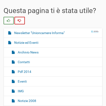
Questa pagina ti è stata utile?
Si
No
Newsletter "Unioncamere Informa"
N
a
Notizie ed Eventi
v
i
Archivio News
g
Contatti
a
z
Pdf 2014
i
o
Eventi
n
IMG
e
Notizie 2008