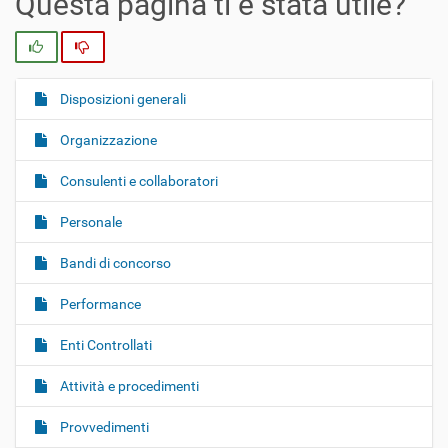
Questa pagina ti è stata utile?
Si
No
Disposizioni generali
N
a
Organizzazione
v
i
Consulenti e collaboratori
g
Personale
a
z
Bandi di concorso
i
o
Performance
n
Enti Controllati
e
Attività e procedimenti
Provvedimenti