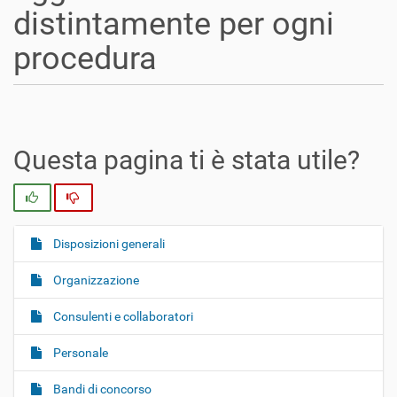
distintamente per ogni
procedura
Questa pagina ti è stata utile?
Si
No
Disposizioni generali
N
a
Organizzazione
v
i
Consulenti e collaboratori
g
Personale
a
z
Bandi di concorso