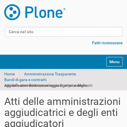
Cerca nel sito
Ricerca avanzata…
Fatti riconoscere
Alterna l
Home
Amministrazione Trasparente
Bandi di gara e contratti
Atti delle amministrazioni aggiudicatrici e degli enti aggiudicatori distintamente per ogni procedura
Atti delle amministrazioni
aggiudicatrici e degli enti
aggiudicatori