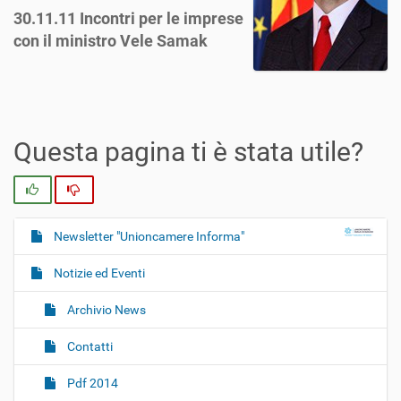
30.11.11 Incontri per le imprese
con il ministro Vele Samak
Questa pagina ti è stata utile?
Si
No
Newsletter "Unioncamere Informa"
N
a
Notizie ed Eventi
v
i
Archivio News
g
Contatti
a
z
Pdf 2014
i