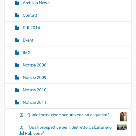
i
Archivio News
g
Contatti
a
z
Pdf 2014
i
o
Eventi
n
IMG
e
Notizie 2008
Notizie 2009
Notizie 2010
Notizie 2011
Quale formazione per una cucina di qualità?
“Quali prospettive per il Distretto Calzaturiero
del Rubicone”