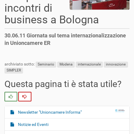
incontri di
business a Bologna
30.06.11 Giornata sul tema internazionalizzazione
in Unioncamere ER
archiviato sotto:
Seminario
Modena
internazionale
innovazione
SIMPLER
Questa pagina ti è stata utile?
Si
No
Newsletter "Unioncamere Informa"
N
a
Notizie ed Eventi
v