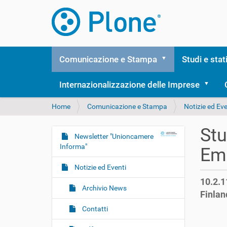
Comunicazione e Stampa
Studi e stat
Internazionalizzazione delle Imprese
T
Home
Comunicazione e Stampa
Notizie ed Eve
u
s
Stu
e
Newsletter "Unioncamere
N
i
Informa"
Em
a
q
v
u
Notizie ed Eventi
i
i
10.2.1
:
g
Archivio News
Finlan
a
Contatti
z