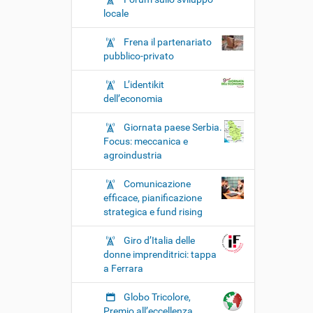
locale
Frena il partenariato
pubblico-privato
L’identikit
dell’economia
Giornata paese Serbia.
Focus: meccanica e
agroindustria
Comunicazione
efficace, pianificazione
strategica e fund rising
Giro d’Italia delle
donne imprenditrici: tappa
a Ferrara
Globo Tricolore,
Premio all’eccellenza