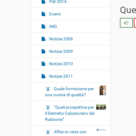
i
Pdf 2014
o
Ques
Eventi
n
e
Si
IMG
Notizie 2008
Notizie 2009
Notizie 2010
Notizie 2011
Quale formazione per
una cucina di qualità?
“Quali prospettive per
il Distretto Calzaturiero del
Rubicone”
Affari in vista con