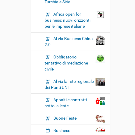
Turchia e Siria
Africa open for
business: nuovi orizzonti
per le imprese italiane
Al via Business China
2.0
Obbligatorio il
tentativo di mediazione
civile
Al via la rete regionale
dei Punti UNI
Appalti e contratti
sotto la lente
Buone Feste
Business