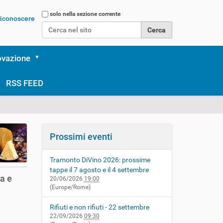
Cerca nel sito
solo nella sezione corrente
 riconoscere
Ricerca avanzata…
ovazione
RSS FEED
Prossimi eventi
Tramonto DiVino 2026: prossime
tappe il 7 agosto e il 4 settembre
a e
20/06/2026
19:00
(Europe/Rome)
Rifiuti e non rifiuti - 22 settembre
22/09/2026
09:30