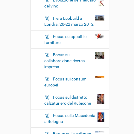
Evoluzione del mercato
del vino
Fiera Ecobuild a
Londra, 20-22 marzo 2012
Focus su appalti e
forniture
Focus su
collaborazione ricerca-
impresa
Focus sui consumi
europei
Focus sul distretto
calzaturiero del Rubicone
Focus sulla Macedonia
a Bologna
Forum sullo sviluppo