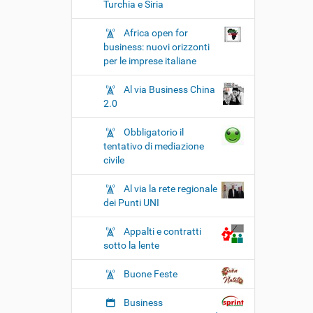
Turchia e Siria
Africa open for
business: nuovi orizzonti
per le imprese italiane
Al via Business China
2.0
Obbligatorio il
tentativo di mediazione
civile
Al via la rete regionale
dei Punti UNI
Appalti e contratti
sotto la lente
Buone Feste
Business