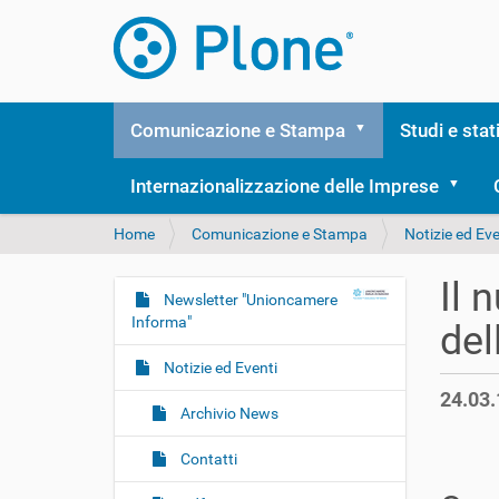
Comunicazione e Stampa
Studi e stat
Internazionalizzazione delle Imprese
T
Home
Comunicazione e Stampa
Notizie ed Eve
u
s
Il 
e
Newsletter "Unioncamere
N
i
Informa"
del
a
q
v
u
Notizie ed Eventi
i
i
24.03.
:
g
Archivio News
a
Contatti
z