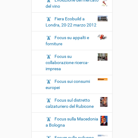
Evoluzione del mercato
del vino
Fiera Ecobuild a
Londra, 20-22 marzo 2012
Focus su appalti e
forniture
Focus su
collaborazione ricerca-
impresa
Focus sui consumi
europei
Focus sul distretto
calzaturiero del Rubicone
Focus sulla Macedonia
a Bologna
Forum sullo sviluppo