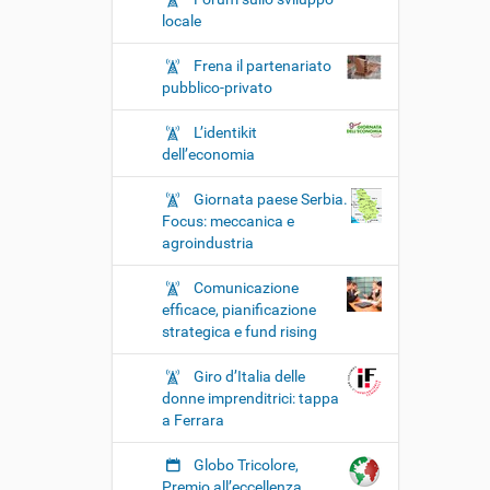
locale
Frena il partenariato
pubblico-privato
L’identikit
dell’economia
Giornata paese Serbia.
Focus: meccanica e
agroindustria
Comunicazione
efficace, pianificazione
strategica e fund rising
Giro d’Italia delle
donne imprenditrici: tappa
a Ferrara
Globo Tricolore,
Premio all’eccellenza