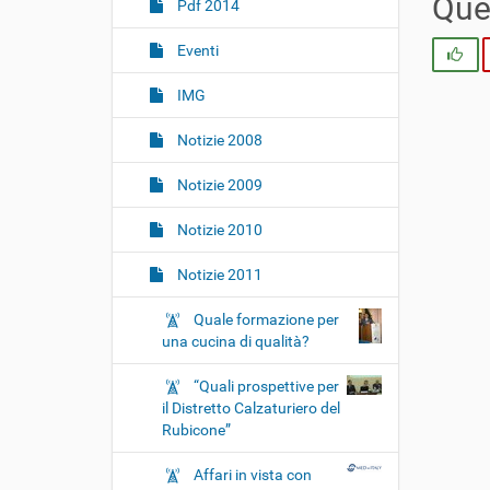
i
Ques
Pdf 2014
o
Eventi
n
Si
e
IMG
Notizie 2008
Notizie 2009
Notizie 2010
Notizie 2011
Quale formazione per
una cucina di qualità?
“Quali prospettive per
il Distretto Calzaturiero del
Rubicone”
Affari in vista con