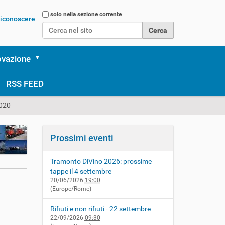
Cerca nel sito
solo nella sezione corrente
 riconoscere
Ricerca avanzata…
ovazione
RSS FEED
2020
Prossimi eventi
Tramonto DiVino 2026: prossime
tappe il 4 settembre
20/06/2026
19:00
(Europe/Rome)
Rifiuti e non rifiuti - 22 settembre
22/09/2026
09:30