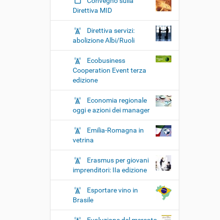
Convegno sulla
Direttiva MID
Direttiva servizi:
abolizione Albi/Ruoli
Ecobusiness
Cooperation Event terza
edizione
Economia regionale
oggi e azioni dei manager
Emilia-Romagna in
vetrina
Erasmus per giovani
imprenditori: IIa edizione
Esportare vino in
Brasile