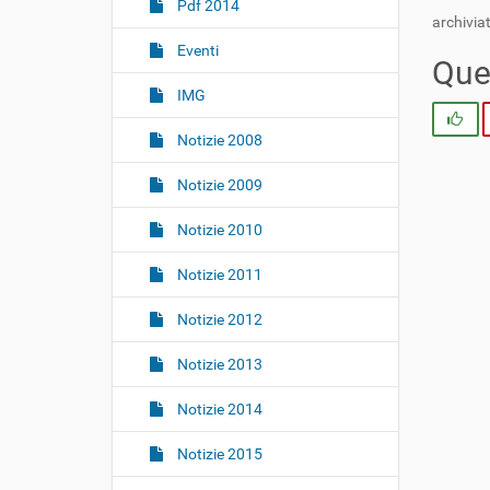
i
Pdf 2014
archiviat
o
Eventi
n
Ques
e
IMG
Si
Notizie 2008
Notizie 2009
Notizie 2010
Notizie 2011
Notizie 2012
Notizie 2013
Notizie 2014
Notizie 2015