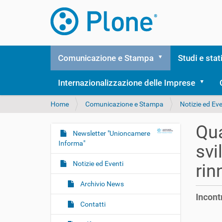
Comunicazione e Stampa
Studi e stat
Internazionalizzazione delle Imprese
T
Home
Comunicazione e Stampa
Notizie ed Eve
u
s
Qua
e
Newsletter "Unioncamere
N
i
Informa"
svi
a
q
v
u
Notizie ed Eventi
rin
i
i
:
g
Archivio News
Incont
a
Contatti
z