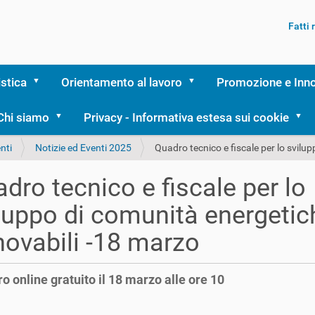
Fatti
istica
Orientamento al lavoro
Promozione e Inn
Chi siamo
Privacy - Informativa estesa sui cookie
nti
Notizie ed Eventi 2025
Quadro tecnico e fiscale per lo svilu
dro tecnico e fiscale per lo
luppo di comunità energetic
novabili -18 marzo
ro online gratuito il 18 marzo alle ore 10