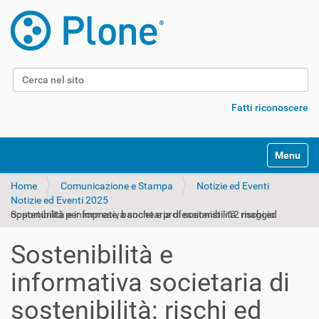
Cerca nel sito
Ricerca avanzata…
Fatti riconoscere
Alterna l
Home
Comunicazione e Stampa
Notizie ed Eventi
Notizie ed Eventi 2025
Sostenibilità e informativa societaria di sostenibilità: rischi ed opportunità per imprese, banche e professionisti -12 maggio
Sostenibilità e
informativa societaria di
sostenibilità: rischi ed