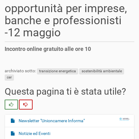
opportunità per imprese,
banche e professionisti
-12 maggio
Incontro online gratuito alle ore 10
archiviato sotto:
transizione energetica
sostenibilità ambientale
cer
Questa pagina ti è stata utile?
Si
No
Newsletter "Unioncamere Informa"
N
a
Notizie ed Eventi
v