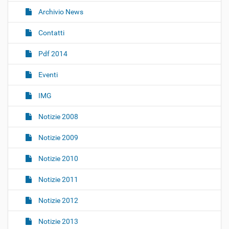
i
Archivio News
g
Contatti
a
z
Pdf 2014
i
o
Eventi
n
IMG
e
Notizie 2008
Notizie 2009
Notizie 2010
Notizie 2011
Notizie 2012
Notizie 2013