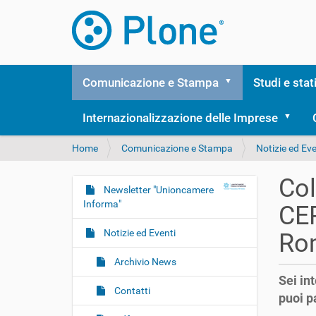
Comunicazione e Stampa
Studi e stat
Internazionalizzazione delle Imprese
T
Home
Comunicazione e Stampa
Notizie ed Eve
u
s
Col
e
Newsletter "Unioncamere
N
i
Informa"
CER
a
q
v
u
Notizie ed Eventi
Ro
i
i
:
g
Archivio News
Sei in
a
Contatti
puoi p
z