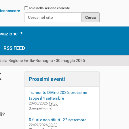
Cerca nel sito
solo nella sezione corrente
 riconoscere
Ricerca avanzata…
ovazione
RSS FEED
 della Regione Emilia-Romagna - 30 maggio 2025
K
Prossimi eventi
Tramonto DiVino 2026: prossime
tappe il 4 settembre
20/06/2026
19:00
(Europe/Rome)
li?
Rifiuti e non rifiuti - 22 settembre
22/09/2026
09:30