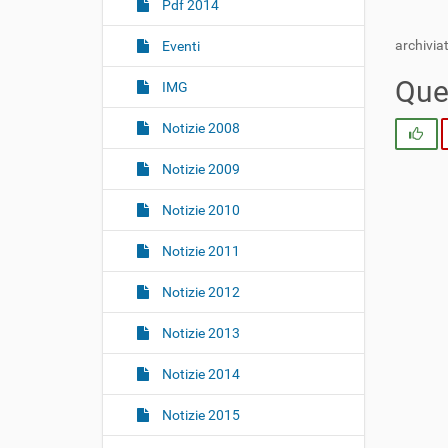
i
Pdf 2014
o
archiviat
Eventi
n
e
Ques
IMG
Notizie 2008
Si
Notizie 2009
Notizie 2010
Notizie 2011
Notizie 2012
Notizie 2013
Notizie 2014
Notizie 2015