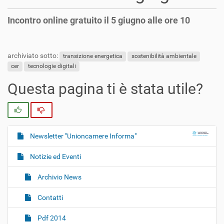
Incontro online gratuito il 5 giugno alle ore 10
archiviato sotto:
transizione energetica
sostenibilità ambientale
cer
tecnologie digitali
Questa pagina ti è stata utile?
Si
No
Newsletter "Unioncamere Informa"
N
a
Notizie ed Eventi
v
i
Archivio News
g
Contatti
a
z
Pdf 2014