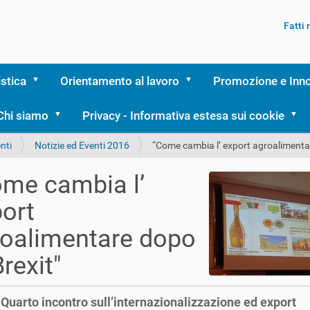
Fatti
istica
Orientamento al lavoro
Promozione e Inn
Chi siamo
Privacy - Informativa estesa sui cookie
nti
Notizie ed Eventi 2016
“Come cambia l’ export agroalimentar
me cambia l’
ort
oalimentare dopo
Brexit"
 Quarto incontro sull’internazionalizzazione ed export