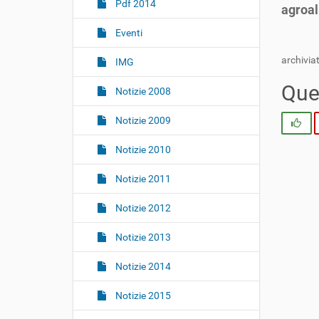
i
Pdf 2014
agroal
o
Eventi
n
e
archiviat
IMG
Ques
Notizie 2008
Notizie 2009
Si
Notizie 2010
Notizie 2011
Notizie 2012
Notizie 2013
Notizie 2014
Notizie 2015