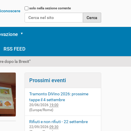
Cerca nel sito
solo nella sezione corrente
 riconoscere
Ricerca avanzata…
ovazione
RSS FEED
e dopo la Brexit"
Prossimi eventi
Tramonto DiVino 2026: prossime
tappe il 4 settembre
20/06/2026
19:00
(Europe/Rome)
Rifiuti e non rifiuti - 22 settembre
22/09/2026
09:30