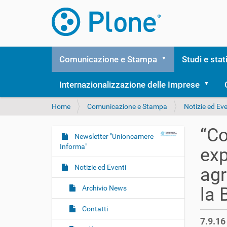
Comunicazione e Stampa
Studi e stat
Internazionalizzazione delle Imprese
T
Home
Comunicazione e Stampa
Notizie ed Eve
u
s
“Co
e
Newsletter "Unioncamere
N
i
Informa"
exp
a
q
v
u
Notizie ed Eventi
agr
i
i
:
g
Archivio News
la 
a
Contatti
z
7.9.16