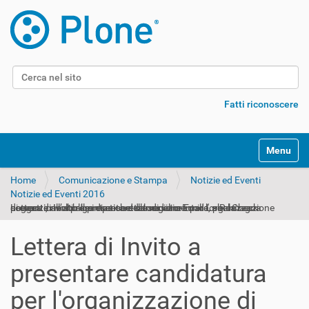
Cerca nel sito
Ricerca avanzata…
Fatti riconoscere
Alterna l
Home
Comunicazione e Stampa
Notizie ed Eventi
Notizie ed Eventi 2016
Lettera di Invito a presentare candidatura per l'organizzazione di eventi, rivolti alle imprese della regione Emilia – Romagna soggette all’obbligo di etichettatura alimentare, per la promozione e presentazione del servizio Food Label Check
Lettera di Invito a
presentare candidatura
per l'organizzazione di