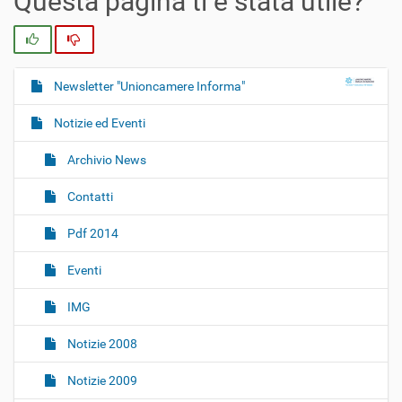
Questa pagina ti è stata utile?
Si
No
Newsletter "Unioncamere Informa"
N
a
Notizie ed Eventi
v
i
Archivio News
g
Contatti
a
z
Pdf 2014
i
o
Eventi
n
IMG
e
Notizie 2008
Notizie 2009