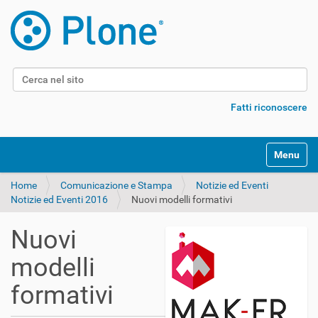
Cerca nel sito
Ricerca avanzata…
Fatti riconoscere
Alterna l
Home
Comunicazione e Stampa
Notizie ed Eventi
Notizie ed Eventi 2016
Nuovi modelli formativi
Nuovi
modelli
formativi