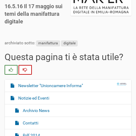
16.5.16 Il 17 maggio sui
temi della manifattura
digitale
archiviato sotto:
manifattura
digitale
Questa pagina ti è stata utile?
Si
No
Newsletter "Unioncamere Informa"
N
a
Notizie ed Eventi
v
i
Archivio News
g
Contatti
a
z
Pdf 2014