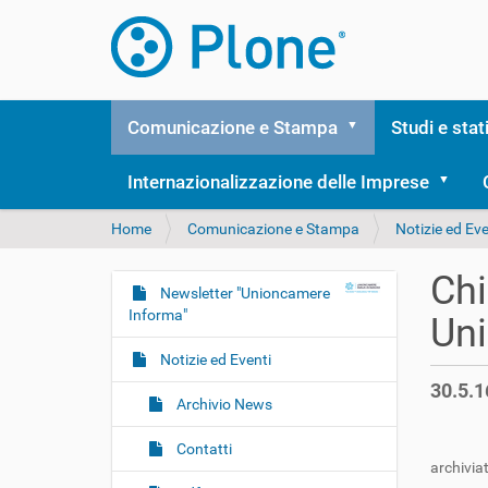
Comunicazione e Stampa
Studi e stat
Internazionalizzazione delle Imprese
T
Home
Comunicazione e Stampa
Notizie ed Eve
u
s
Chi
e
Newsletter "Unioncamere
N
i
Informa"
Un
a
q
v
u
Notizie ed Eventi
i
i
30.5.1
:
g
Archivio News
a
Contatti
z
archiviat