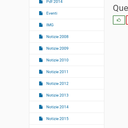
i
Pdf 2014
Ques
o
Eventi
n
Si
e
IMG
Notizie 2008
Notizie 2009
Notizie 2010
Notizie 2011
Notizie 2012
Notizie 2013
Notizie 2014
Notizie 2015