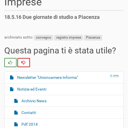
Imprese
18.5.16 Due giornate di studio a Piacenza
archiviato sotto:
convegno
registro imprese
Piacenza
Questa pagina ti è stata utile?
Si
No
Newsletter "Unioncamere Informa"
N
a
Notizie ed Eventi
v
i
Archivio News
g
Contatti
a
z
Pdf 2014