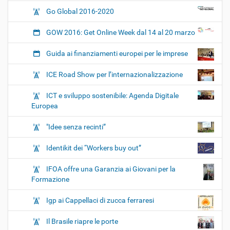
Go Global 2016-2020
GOW 2016: Get Online Week dal 14 al 20 marzo
Guida ai finanziamenti europei per le imprese
ICE Road Show per l’internazionalizzazione
ICT e sviluppo sostenibile: Agenda Digitale
Europea
"Idee senza recinti”
Identikit dei “Workers buy out”
IFOA offre una Garanzia ai Giovani per la
Formazione
Igp ai Cappellaci di zucca ferraresi
Il Brasile riapre le porte