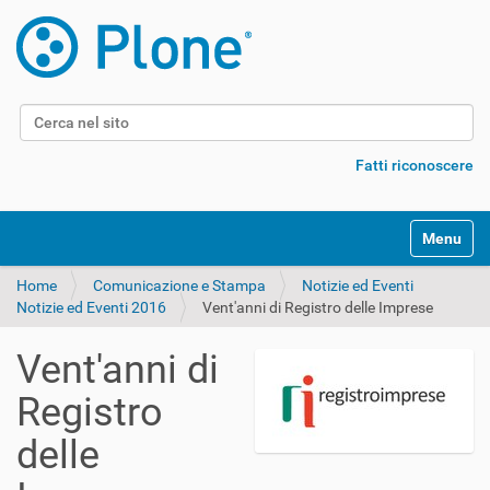
Cerca nel sito
Ricerca avanzata…
Fatti riconoscere
Alterna l
Home
Comunicazione e Stampa
Notizie ed Eventi
Notizie ed Eventi 2016
Vent'anni di Registro delle Imprese
Vent'anni di
Registro
delle