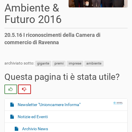
Ambiente &
Futuro 2016
20.5.16 I riconoscimenti della Camera di
commercio di Ravenna
archiviato sotto:
gigante
premi
imprese
ambiente
Questa pagina ti è stata utile?
Si
No
Newsletter "Unioncamere Informa"
N
a
Notizie ed Eventi
v
i
Archivio News