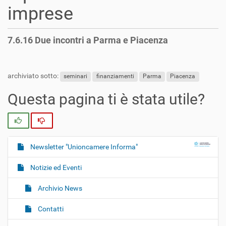
imprese
7.6.16 Due incontri a Parma e Piacenza
archiviato sotto:
seminari
finanziamenti
Parma
Piacenza
Questa pagina ti è stata utile?
Si
No
Newsletter "Unioncamere Informa"
N
a
Notizie ed Eventi
v
i
Archivio News
g
Contatti
a
z