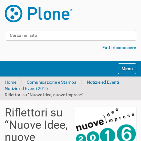
Cerca nel sito
Ricerca avanzata…
Fatti riconoscere
Alterna l
Home
Comunicazione e Stampa
Notizie ed Eventi
Notizie ed Eventi 2016
Riflettori su “Nuove Idee, nuove Imprese”
Riflettori su
“Nuove Idee,
nuove