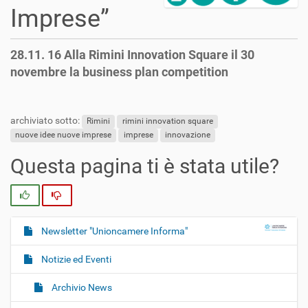
Imprese”
28.11. 16 Alla Rimini Innovation Square il 30
novembre la business plan competition
archiviato sotto:
Rimini
rimini innovation square
nuove idee nuove imprese
imprese
innovazione
Questa pagina ti è stata utile?
Si
No
Newsletter "Unioncamere Informa"
N
a
Notizie ed Eventi
v
i
Archivio News
g