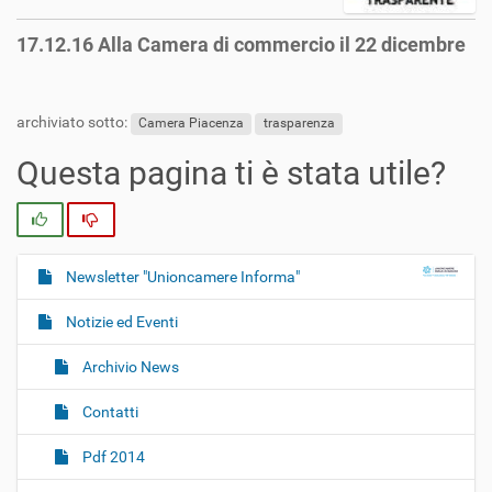
17.12.16 Alla Camera di commercio il 22 dicembre
archiviato sotto:
Camera Piacenza
trasparenza
Questa pagina ti è stata utile?
Si
No
Newsletter "Unioncamere Informa"
N
a
Notizie ed Eventi
v
i
Archivio News
g
Contatti
a
z
Pdf 2014
i