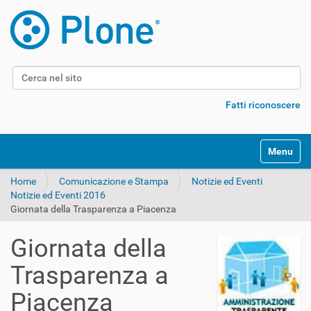
Cerca nel sito
Ricerca avanzata…
Fatti riconoscere
Alterna l
Home
Comunicazione e Stampa
Notizie ed Eventi
Notizie ed Eventi 2016
Giornata della Trasparenza a Piacenza
Giornata della
Trasparenza a
Piacenza